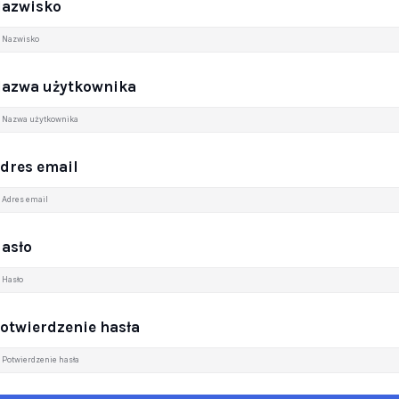
azwisko
azwa użytkownika
dres email
asło
otwierdzenie hasła