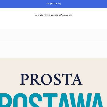
Zarejestruj się
Already have an account?
Logowanie