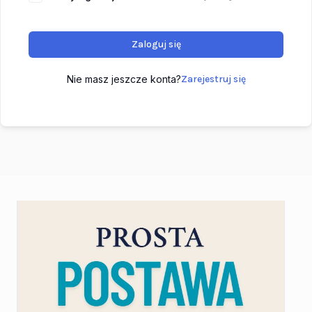
Zaloguj się
Nie masz jeszcze konta?
Zarejestruj się