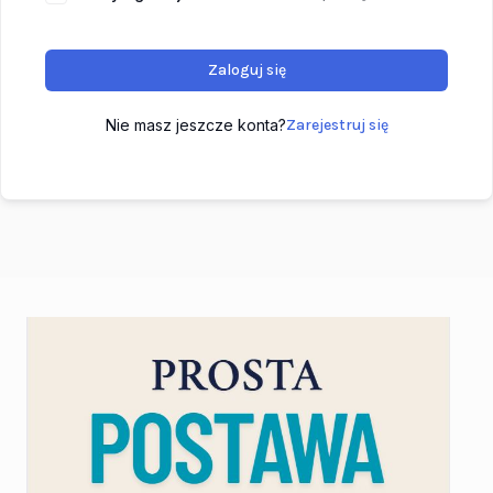
Zaloguj się
Nie masz jeszcze konta?
Zarejestruj się