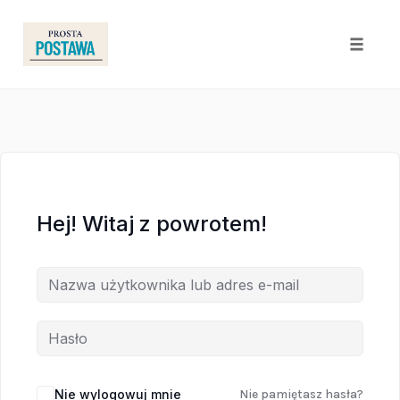
Toggle
naviga
Skip
to
content
Hej! Witaj z powrotem!
Nie wylogowuj mnie
Nie pamiętasz hasła?