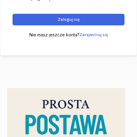
Zaloguj się
Nie masz jeszcze konta?
Zarejestruj się