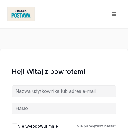
Toggle
naviga
Skip
to
content
Hej! Witaj z powrotem!
Nie wylogowuj mnie
Nie pamiętasz hasła?