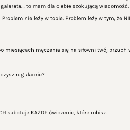
galareta... to mam dla ciebie szokującą wiadomość.
Problem nie leży w tobie. Problem leży w tym, że NI
 po miesiącach męczenia się na siłowni twój brzuc
iczysz regularnie?
H sabotuje KAŻDE ćwiczenie, które robisz.