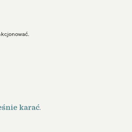
unkcjonować.
eśnie karać
.