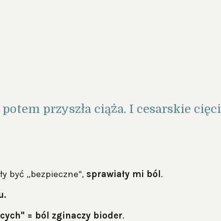
 potem przyszła ciąża. I cesarskie cięci
ały być „bezpieczne”,
sprawiały mi ból
.
u.
cych" = ból zginaczy bioder
.