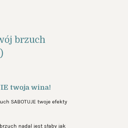
wój brzuch
)
NIE twoja wina!
rzuch SABOTUJE twoje efekty
 brzuch nadal jest słaby jak