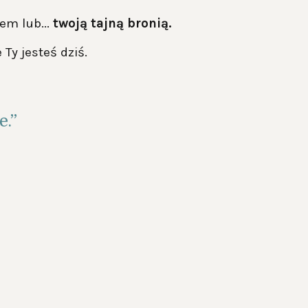
em lub...
twoją tajną bronią.
y jesteś dziś.
e.”