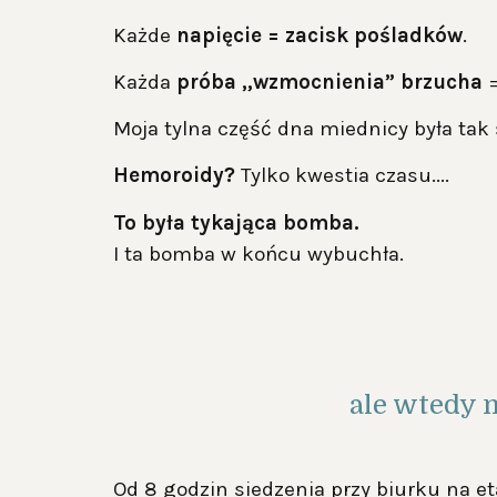
Każde
napięcie = zacisk pośladków
.
Każda
próba „wzmocnienia” brzucha
=
Moja tylna część dna miednicy była tak 
Hemoroidy?
Tylko kwestia czasu....
To była tykająca bomba.
I ta bomba w końcu wybuchła.
ale wtedy 
Od 8 godzin siedzenia przy biurku na et