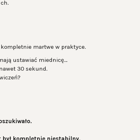
ch.
e kompletnie martwe w praktyce.
 mają ustawiać miednicę…
 nawet 30 sekund.
ćwiczeń?
oszukiwało.
był kompletnie niestabilny.