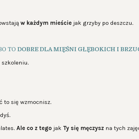
owstają
w każdym mieście
jak grzyby po deszczu.
BO TO
DOBRE DLA MIĘŚNI GŁĘBOKICH I BRZU
 szkoleniu.
yć to się wzmocnisz.
edyś.
lates.
Ale co z tego
jak
Ty się męczysz
na tych zaję