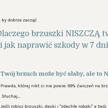
 by dobrze zacząć
aczego brzuszki NISZCZĄ t
(i jak naprawić szkody w 7 dni
Twój brzuch może być słaby, ale to 
Prawda, której nikt ci nie powie: 99% ćwiczeń na b
Słuchaj...
Jeśli robisz brzuszki, deski i "zdechłe robaki" a twój